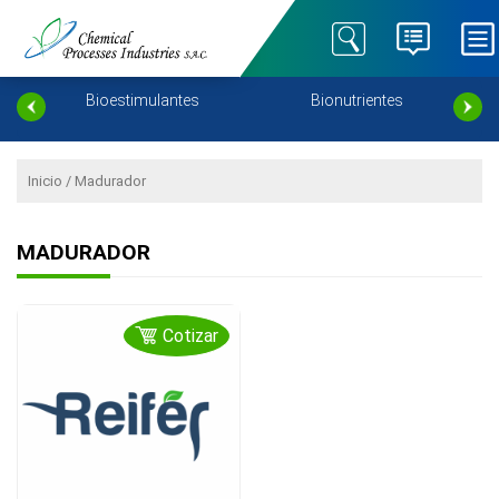
Chemical Processes
Especialistas en Nutrición
Industries SAC – Cropfield
Agrícola.
ento
Bioestimulantes
Bionutrientes
Inicio
/ Madurador
MADURADOR
Cotizar