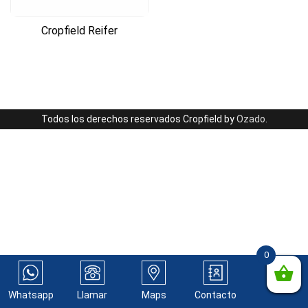
Cropfield Reifer
Todos los derechos reservados Cropfield by
Ozado
.
0
Whatsapp
Llamar
Maps
Contacto