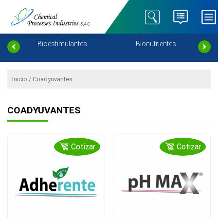
Chemical Processes
Especialistas en Nutrición
Industries SAC – Cropfield
Agrícola.
ento
Bioestimulantes
Bionutrientes
Inicio
/ Coadyuvantes
COADYUVANTES
Cotizar
Cotizar