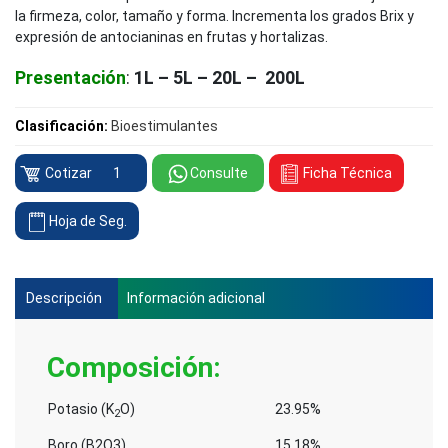
la firmeza, color, tamaño y forma. Incrementa los grados Brix y
expresión de antocianinas en frutas y hortalizas.
Presentación
:
1L – 5L – 20L – 200L
Clasificación:
Bioestimulantes
Cropfield
Cotizar
Consulte
Ficha Técnica
Transloc
KBM
Hoja de Seg.
cantidad
Descripción
Información adicional
Composición
:
Potasio (K
O)
23.95%
2
Boro (B2O3)
15.18%