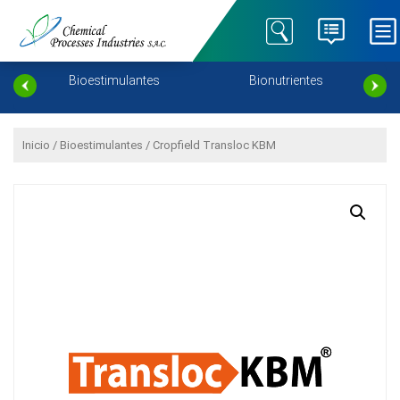
Chemical Processes
Especialistas en Nutrición
Industries SAC – Cropfield
Agrícola.
ento
Bioestimulantes
Bionutrientes
Inicio
/
Bioestimulantes
/ Cropfield Transloc KBM