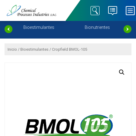
Chemical Processes
Especialistas en Nutrición
Industries SAC – Cropfield
Agrícola.
ento
Bioestimulantes
Bionutrientes
Inicio
/
Bioestimulantes
/ Cropfield BMOL-105