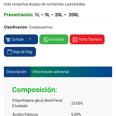
más receptiva al paso de nutrientes y pesticidas.
Presentación
:
1L – 5L – 20L – 200L
Clasificación:
Coadyuvantes
Cropfield
Cotizar
Consulte
Ficha Técnica
Adherente
cantidad
Hoja de Seg.
Descripción
Información adicional
Composición
:
Polyethylene glicol, Nonil Fenol
23.00%
Etoxilado
Ácidos Fúlvicos
5.00%