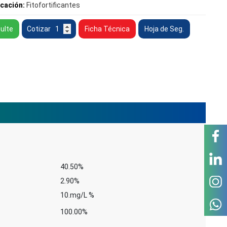
icación:
Fitofortificantes
Cropfield
ulte
Cotizar
Ficha Técnica
Hoja de Seg.
Fortifos
Ca
cantidad
40.50%
2.90%
10.mg/L %
100.00%