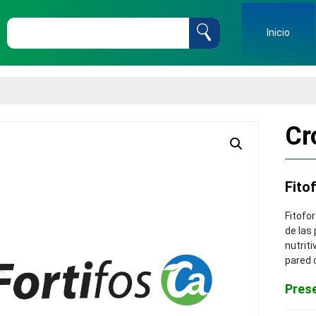
Inicio
Cr
Fito
Fitofo
de las 
nutriti
pared c
Pres