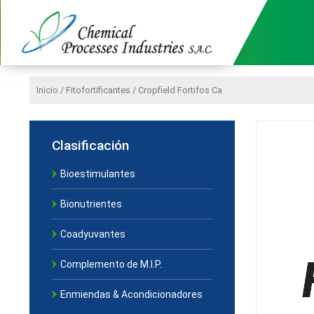
Chemical Processes Industries SAC –
Especialistas en Nutrición Agrícola.
Cropfield
Inicio
/
Fitofortificantes
/ Cropfield Fortifos Ca
Clasificación
Bioestimulantes
Bionutrientes
Coadyuvantes
Complemento de M.I.P.
Enmiendas & Acondicionadores