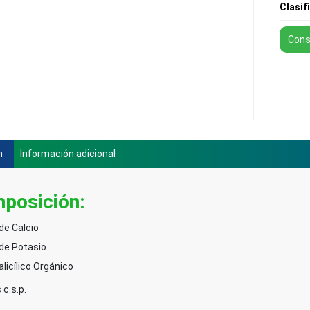
Clasif
Cons
n
Información adicional
posición
:
de Calcio
 de Potasio
licílico Orgánico
 c.s.p.