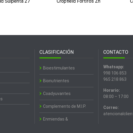
ld Sulpenta 27
Cropfield Fortifos Zn
C
CLASIFICACIÓN
CONTACTO
Whatsapp:
Bioestimulantes
998 106 853
965 218 863
Bionutrientes
Horario:
Coadyuvantes
08:00 – 17:00
es
Complemento de M.I.P.
Correo:
atencionalclie
Enmiendas &
Acondicionadores de Suelo