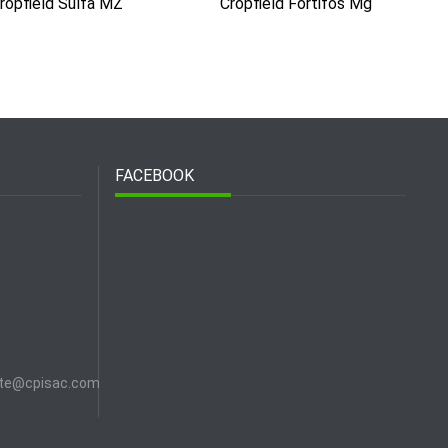
ropfield Sulfa MZ
Cropfield Fortifos Mg
FACEBOOK
nte@cpisac.com