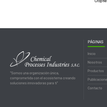
Cropfie
PÁGINAS
Inicio
Nosotros
Productos
“Somos una organización única,
comprometida con el ecosistema creando
Publicacion
soluciones innovadoras para ti”
Contacto